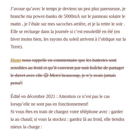
J’avoue qu’avec le temps je deviens un peu plus paresseuse, je
branche ma power-banks de 5000mA sur le panneau solaire le
matin , je l’étale sur mes sacoches arrière, et je la retire le soir .
Elle se recharge dans la journée si c’est ensoleillé en été (en
hiver moins bien, les rayons du soleil arrivent à l’oblique sur la
Terre).
Hugo
nous rappelle en commentaire que les batteries sont
sensibles au froid et qu’il convient par nuit fraîche de partager
le duvet avec elle 😉 Merci beaucoup, je n’y avais jamais
pensé!
Édité en décembre 2021 : Attention ce n’est pas le cas
lorsqu’elle ne sont pas en fonctionnement!
Si vous êtes en train de chargez votre téléphone avec : garder
la au chaud; si vous la stockez : gardez là au froid, elle tiendra
mieux la charge :