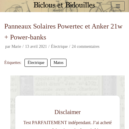
Aller
au
Panneaux Solaires Powertec et Anker 21w
contenu
+ Power-banks
par
Marie
13 avril 2021
Électrique
24 commentaires
Étiquettes:
Électrique
Matos
Disclaimer
Test PARFAITEMENT indépendant. J’ai acheté