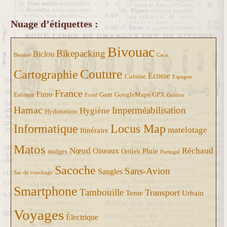
Nuage d’étiquettes :
Bivouac
Bikepacking
Biclou
Bassine
Caca
Couture
Cartographie
Ecosse
Cuisine
Espagne
France
Fimo
Estonie
Gant
GoogleMaps
GPX
Froid
Guidon
Hamac
Imperméabilisation
Hygiène
Hydratation
Informatique
Locus Map
matelotage
Itinéraire
Matos
Nœud
Réchaud
Oiseaux
Pluie
midges
Ortlieb
Portugal
Sacoche
Sans-Avion
Sangles
Sac de couchage
Smartphone
Tambouille
Transport
Tente
Urbain
Voyages
Électrique