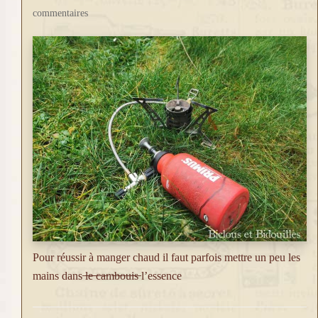
commentaires
Pour réussir à manger chaud il faut parfois mettre un peu les
mains dans ̶l̶e̶ ̶c̶a̶m̶b̶o̶u̶i̶s̶ l’essence