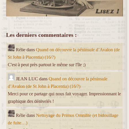
Les derniers commentaires :
Rélie
dans
Quand on découvre la péninsule d’Avalon (de
St John à Placentia) (16/?)
C'est à peut près partout le même sur l'île ;)
JEAN LUC
dans
Quand on découvre la péninsule
d’Avalon (de St John à Placentia) (16/?)
Merci pour ce partage qui nous fait voyager. Impressionnant le
graphique des dénivelés !
Rélie
dans
Nettoyage du Primus Omnilite (et bidouillage
de fuite…)