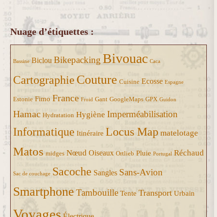
Nuage d’étiquettes :
Bivouac
Bikepacking
Biclou
Bassine
Caca
Couture
Cartographie
Ecosse
Cuisine
Espagne
France
Fimo
Estonie
Gant
GoogleMaps
GPX
Froid
Guidon
Hamac
Imperméabilisation
Hygiène
Hydratation
Informatique
Locus Map
matelotage
Itinéraire
Matos
Nœud
Réchaud
Oiseaux
Pluie
midges
Ortlieb
Portugal
Sacoche
Sans-Avion
Sangles
Sac de couchage
Smartphone
Tambouille
Transport
Tente
Urbain
Voyages
Électrique