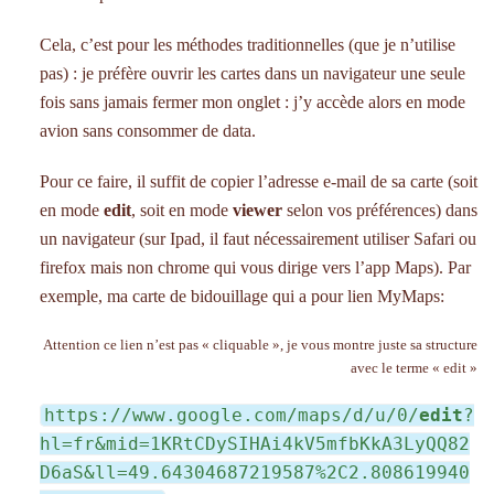
Cela, c’est pour les méthodes traditionnelles (que je n’utilise
pas) : je préfère ouvrir les cartes dans un navigateur une seule
fois sans jamais fermer mon onglet : j’y accède alors en mode
avion sans consommer de data.
Pour ce faire, il suffit de copier l’adresse e-mail de sa carte (soit
en mode
edit
, soit en mode
viewer
selon vos préférences) dans
un navigateur (sur Ipad, il faut nécessairement utiliser Safari ou
firefox mais non chrome qui vous dirige vers l’app Maps). Par
exemple, ma carte de bidouillage qui a pour lien MyMaps:
Attention ce lien n’est pas « cliquable », je vous montre juste sa structure
avec le terme « edit »
https://www.google.com/maps/d/u/0/
edit
?
hl=fr&mid=1KRtCDySIHAi4kV5mfbKkA3LyQQ82
D6aS&ll=49.64304687219587%2C2.808619940