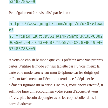
5348378&z=9
Peut également être visualisé par le lien :
https://www.google.com/maps/d/u/0/
viewe
r
?
hl=fr&mid=1KRtCDySIHAi4kV5mfbKkA3LyQQ82
D6aS&ll=49.64304687219587%2C2.808619940
5348378&z=9
A vous de choisir le mode que vous préférez avec vos propres
cartes. J’utilise le mode
edit
sur tablette car j’y vois mieux la
carte et le mode
viewer
sur mon téléphone car les doigts qui
traînent facilement sur l’écran ont tendance à déplacer les
éléments figurant sur la carte. Une fois, votre choix effectué, il
suffit de faire un raccourci sur votre écran d’accueil et vous
n’avez plus besoin de jongler avec les copier/coller dans la
barre d’adresse.