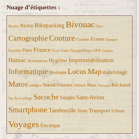
Nuage d’étiquettes :
Bivouac
Bikepacking
Biclou
Bassine
Caca
Couture
Cartographie
Ecosse
Cuisine
Espagne
France
Fimo
Estonie
Gant
GoogleMaps
GPX
Froid
Guidon
Hamac
Imperméabilisation
Hygiène
Hydratation
Informatique
Locus Map
matelotage
Itinéraire
Matos
Nœud
Réchaud
Oiseaux
Pluie
midges
Ortlieb
Portugal
Sacoche
Sans-Avion
Sangles
Sac de couchage
Smartphone
Tambouille
Transport
Tente
Urbain
Voyages
Électrique