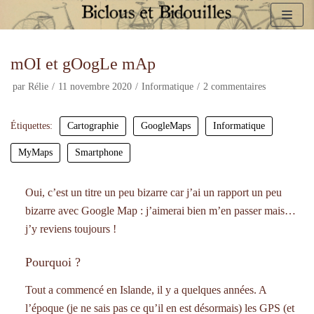
Aller
au
mOI et gOogLe mAp
contenu
par
Rélie
11 novembre 2020
Informatique
2 commentaires
Étiquettes:
Cartographie
GoogleMaps
Informatique
MyMaps
Smartphone
Oui, c’est un titre un peu bizarre car j’ai un rapport un peu
bizarre avec Google Map : j’aimerai bien m’en passer mais…
j’y reviens toujours !
Pourquoi ?
Tout a commencé en Islande, il y a quelques années. A
l’époque (je ne sais pas ce qu’il en est désormais) les GPS (et