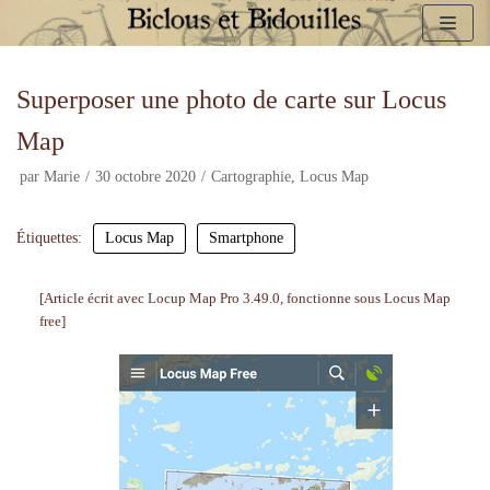
Aller
au
Superposer une photo de carte sur Locus
contenu
Map
par
Marie
30 octobre 2020
Cartographie
,
Locus Map
Étiquettes:
Locus Map
Smartphone
[Article écrit avec Locup Map Pro 3.49.0, fonctionne sous Locus Map
free]