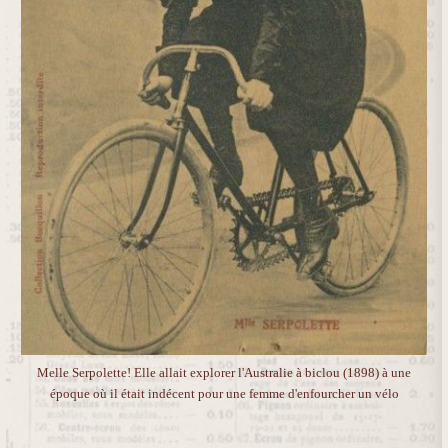
Melle Serpolette! Elle allait explorer l'Australie à biclou (1898) à une
époque où il était indécent pour une femme d'enfourcher un vélo