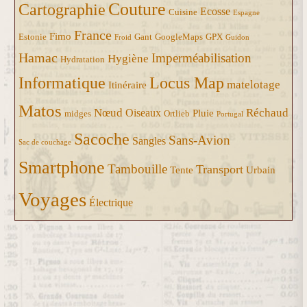
Couture
Cartographie
Ecosse
Cuisine
Espagne
France
Fimo
Estonie
Gant
GoogleMaps
GPX
Froid
Guidon
Hamac
Imperméabilisation
Hygiène
Hydratation
Informatique
Locus Map
matelotage
Itinéraire
Matos
Nœud
Réchaud
Oiseaux
Pluie
midges
Ortlieb
Portugal
Sacoche
Sans-Avion
Sangles
Sac de couchage
Smartphone
Tambouille
Transport
Tente
Urbain
Voyages
Électrique