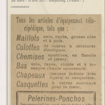
par
Marie
18 avril 2021
Bikepacking
,
Le matos
2
commentaires