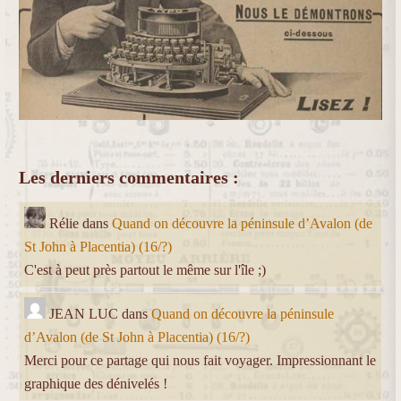
Les derniers commentaires :
Rélie
dans
Quand on découvre la péninsule d’Avalon (de
St John à Placentia) (16/?)
C'est à peut près partout le même sur l'île ;)
JEAN LUC
dans
Quand on découvre la péninsule
d’Avalon (de St John à Placentia) (16/?)
Merci pour ce partage qui nous fait voyager. Impressionnant le
graphique des dénivelés !