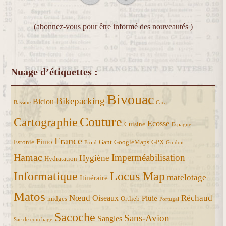
(abonnez-vous pour être informé des nouveautés )
Nuage d’étiquettes :
Bivouac
Bikepacking
Biclou
Bassine
Caca
Couture
Cartographie
Ecosse
Cuisine
Espagne
France
Fimo
Estonie
Gant
GoogleMaps
GPX
Froid
Guidon
Hamac
Imperméabilisation
Hygiène
Hydratation
Informatique
Locus Map
matelotage
Itinéraire
Matos
Nœud
Réchaud
Oiseaux
Pluie
midges
Ortlieb
Portugal
Sacoche
Sans-Avion
Sangles
Sac de couchage