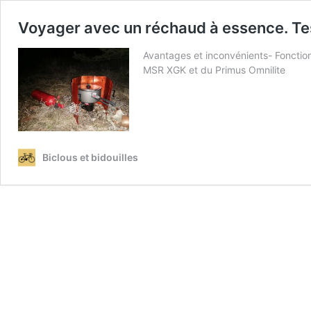
Voyager avec un réchaud à essence. Te
Avantages et inconvénients- Fonctio
MSR XGK et du Primus Omnilite
Biclous et bidouilles